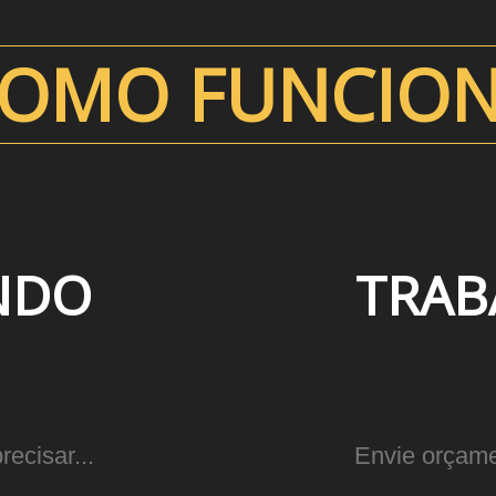
OMO FUNCIO
NDO
TRA
ecisar...
Envie orçamen