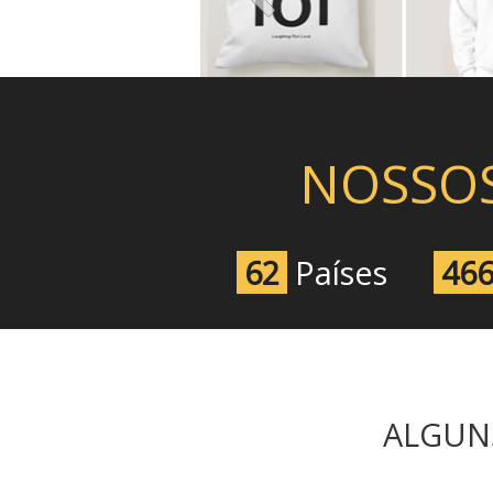
NOSSO
62
Países
46
ALGUN