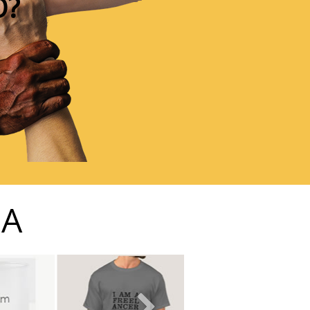
O?
JA