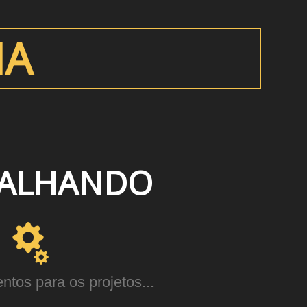
NA
BALHANDO
tos para os projetos...